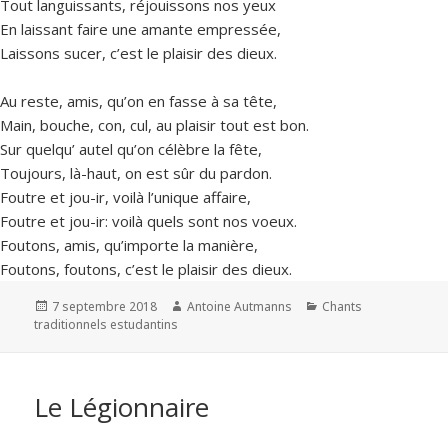
Tout languissants, réjouissons nos yeux
En laissant faire une amante empressée,
Laissons sucer, c’est le plaisir des dieux.
Au reste, amis, qu’on en fasse à sa tête,
Main, bouche, con, cul, au plaisir tout est bon.
Sur quelqu’ autel qu’on célèbre la fête,
Toujours, là-haut, on est sûr du pardon.
Foutre et jou-ir, voilà l’unique affaire,
Foutre et jou-ir: voilà quels sont nos voeux.
Foutons, amis, qu’importe la manière,
Foutons, foutons, c’est le plaisir des dieux.
Publié
Auteur
Catégories
7 septembre 2018
Antoine Autmanns
Chants
le
traditionnels estudantins
Le Légionnaire