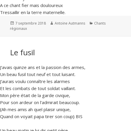
A ce chant fier mais douloureux
Tressaillir en la terre maternelle.
Publié
Auteur
Catégories
7 septembre 2018
Antoine Autmanns
Chants
le
régionaux
Le fusil
J’avais quinze ans et la passion des armes,
Un beau fusil tout neuf et tout luisant.
J’aurais voulu connaître les alarmes
Et les combats de tout soldat vaillant.
Mon père était de la garde civique,
Pour son ardeur on l’admirait beaucoup.
{Ah mes amis ah quel plaisir unique,
Quand on voyait papa tirer son coup} BIS
Un beau matin je lui dis petit père,