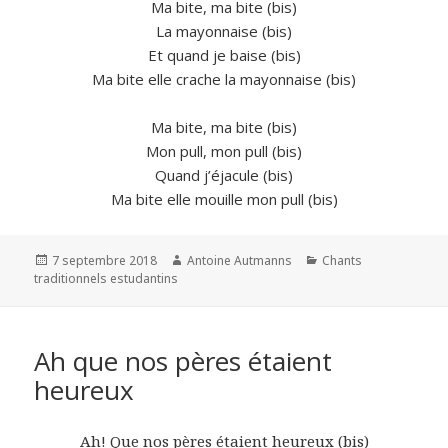
Ma bite, ma bite (bis)
La mayonnaise (bis)
Et quand je baise (bis)
Ma bite elle crache la mayonnaise (bis)
Ma bite, ma bite (bis)
Mon pull, mon pull (bis)
Quand j’éjacule (bis)
Ma bite elle mouille mon pull (bis)
Publié
Auteur
Catégories
7 septembre 2018
Antoine Autmanns
Chants
le
traditionnels estudantins
Ah que nos pères étaient
heureux
Ah! Que nos pères étaient heureux (bis)