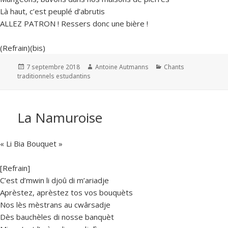
Là haut, c’est peuplé d’abrutis
ALLEZ PATRON ! Ressers donc une bière !
(Refrain)(bis)
Publié
Auteur
Catégories
7 septembre 2018
Antoine Autmanns
Chants
le
traditionnels estudantins
La Namuroise
« Li Bia Bouquet »
[Refrain]
C’est d’mwin li djoû di m’ariadje
Aprèstez, aprèstez tos vos bouquèts
Nos lès mèstrans au cwârsadje
Dès bauchèles di nosse banquèt