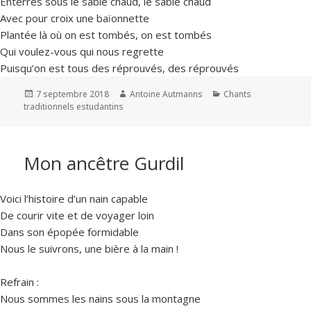
Enterrés sous le sable chaud, le sable chaud
Avec pour croix une baïonnette
Plantée là où on est tombés, on est tombés
Qui voulez-vous qui nous regrette
Puisqu’on est tous des réprouvés, des réprouvés
Publié
Auteur
Catégories
7 septembre 2018
Antoine Autmanns
Chants
le
traditionnels estudantins
Mon ancêtre Gurdil
Voici l’histoire d’un nain capable
De courir vite et de voyager loin
Dans son épopée formidable
Nous le suivrons, une bière à la main !
Refrain :
Nous sommes les nains sous la montagne