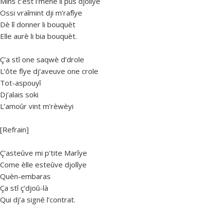
Mins c’est l’mène li pus djolîye
Ossi vraîmint dji m’rafîye
Dè lî donner li bouquèt
Elle aurè li bia bouquèt.
Ç’a stî one saqwè d’drole
L’ôte fîye dj’aveuve one crole
Tot-aspouyî
Dj’alais soki
L’amoûr vint m’rèwèyi
[Refrain]
Ç’asteûve mi p’tite Marîye
Come èlle esteûve djolîye
Quèn-embaras
Ça stî ç’djoû-là
Qui dj’a signé l’contrat.