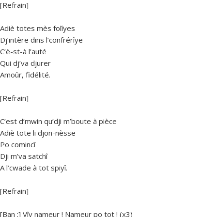
[Refrain]
Adiè totes mès folîyes
Dj’intère dins l’confrérîye
C’è-st-à l’auté
Qui dj’va djurer
Amoûr, fidélité.
[Refrain]
C’est d’mwin qu’dji m’boute à pièce
Adiè tote li djon-nèsse
Po comincî
Dji m’va satchî
A l’cwade à tot spiyî.
[Refrain]
[Ban :] Vîv nameur ! Nameur po tot ! (x3)