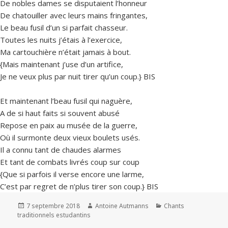
De nobles dames se disputaient l’honneur
De chatouiller avec leurs mains fringantes,
Le beau fusil d’un si parfait chasseur.
Toutes les nuits j’étais à l’exercice,
Ma cartouchière n’était jamais à bout.
{Mais maintenant j’use d’un artifice,
Je ne veux plus par nuit tirer qu’un coup.} BIS
Et maintenant l’beau fusil qui naguère,
A de si haut faits si souvent abusé
Repose en paix au musée de la guerre,
Où il surmonte deux vieux boulets usés.
Il a connu tant de chaudes alarmes
Et tant de combats livrés coup sur coup
{Que si parfois il verse encore une larme,
C’est par regret de n’plus tirer son coup.} BIS
Publié
Auteur
Catégories
7 septembre 2018
Antoine Autmanns
Chants
le
traditionnels estudantins