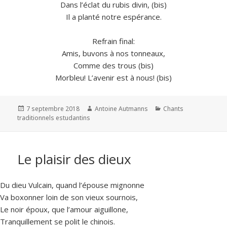
Dans l’éclat du rubis divin, (bis)
Il a planté notre espérance.
Refrain final:
Amis, buvons à nos tonneaux,
Comme des trous (bis)
Morbleu! L’avenir est à nous! (bis)
Publié
Auteur
Catégories
7 septembre 2018
Antoine Autmanns
Chants
le
traditionnels estudantins
Le plaisir des dieux
Du dieu Vulcain, quand l’épouse mignonne
Va boxonner loin de son vieux sournois,
Le noir époux, que l’amour aiguillone,
Tranquillement se polit le chinois.