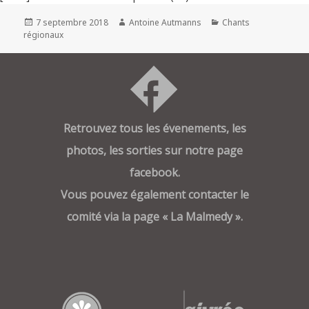
Publié
Auteur
Catégories
7 septembre 2018
Antoine Autmanns
Chants
le
régionaux
Retrouvez tous les évenements, les
photos, les sorties sur notre page
facebook.
Vous pouvez également contacter le
comité via la page « La Malmedy ».