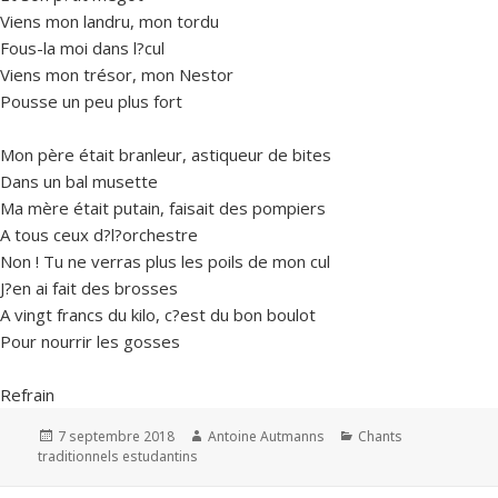
Viens mon landru, mon tordu
Fous-la moi dans l?cul
Viens mon trésor, mon Nestor
Pousse un peu plus fort
Mon père était branleur, astiqueur de bites
Dans un bal musette
Ma mère était putain, faisait des pompiers
A tous ceux d?l?orchestre
Non ! Tu ne verras plus les poils de mon cul
J?en ai fait des brosses
A vingt francs du kilo, c?est du bon boulot
Pour nourrir les gosses
Refrain
Publié
Auteur
Catégories
7 septembre 2018
Antoine Autmanns
Chants
le
traditionnels estudantins