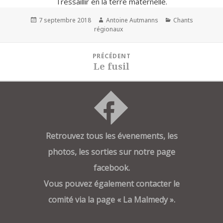
Tressaillir en la terre maternelle.
Publié
Auteur
Catégories
7 septembre 2018
Antoine Autmanns
Chants
le
régionaux
Navigation
PRÉCÉDENT
de
Le fusil
Article
l’article
précédent :
Retrouvez tous les évenements, les
photos, les sorties sur notre page
facebook.
Vous pouvez également contacter le
comité via la page « La Malmedy ».