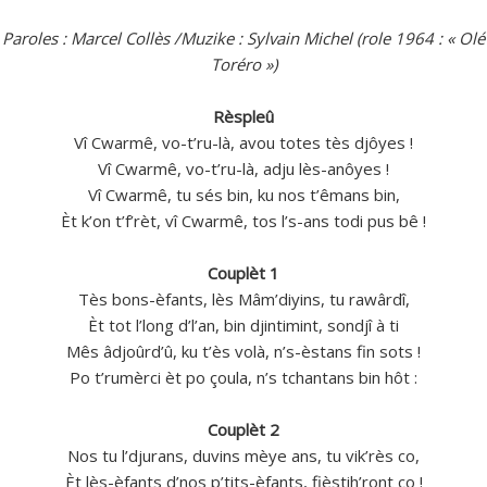
Paroles : Marcel Collès /Muzike : Sylvain Michel (role 1964 : « Olé
Toréro »)
Rèspleû
Vî Cwarmê, vo-t’ru-là, avou totes tès djôyes !
Vî Cwarmê, vo-t’ru-là, adju lès-anôyes !
Vî Cwarmê, tu sés bin, ku nos t’êmans bin,
Èt k’on t’f’rèt, vî Cwarmê, tos l’s-ans todi pus bê !
Couplèt 1
Tès bons-èfants, lès Mâm’diyins, tu rawârdî,
Èt tot l’long d’l’an, bin djintimint, sondjî à ti
Mês âdjoûrd’û, ku t’ès volà, n’s-èstans fin sots !
Po t’rumèrci èt po çoula, n’s tchantans bin hôt :
Couplèt 2
Nos tu l’djurans, duvins mèye ans, tu vik’rès co,
Èt lès-èfants d’nos p’tits-èfants, fièstih’ront co !