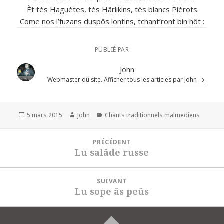
Èt tès Haguètes, tès Hârlikins, tès blancs Pièrots
Come nos l’fuzans duspôs lontins, tchant’ront bin hôt :
PUBLIÉ PAR
John
Webmaster du site.
Afficher tous les articles par John
Publié
Auteur
Catégories
5 mars 2015
John
Chants traditionnels malmediens
le
Navigation
PRÉCÉDENT
de
Lu salâde russe
Article
l’article
précédent :
SUIVANT
Lu sope âs peûs
Article
suivant :