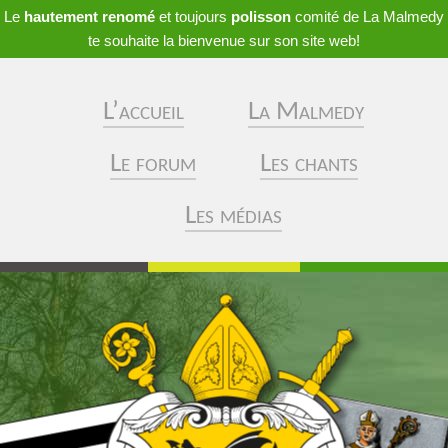
Le
hautement renomé
et toujours
polisson
comité de La Malmedy
te souhaite la bienvenue sur son site web!
L’accueil
La Malmedy
Le forum
Les chants
Les médias