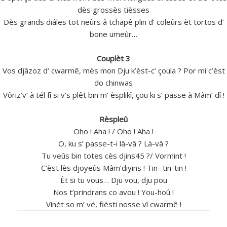
dès grossès tièsses
Dès grands diâles tot neûrs â tchapê plin d’ coleûrs èt tortos d’
bone umeûr…
Couplèt 3
Vos djâzoz d’ cwarmê, mès mon Dju k’èst-c’ çoula ? Por mi c’èst
do chinwas
Vôriz’v’ à tél fî si v’s plêt bin m’ èsplikî, çou ki s’ passe à Mâm’ dî !
Rèspleû
Oho ! Aha ! / Oho ! Aha !
O, ku s’ passe-t-i lâ-vâ ? Là-vâ ?
Tu veûs bin totes cès djins45 ?/ Vormint !
C’èst lès djoyeûs Mâm’diyins ! Tin- tin-tin !
Èt si tu vous… Dju vou, dju pou
Nos t’prindrans co avou ! You-hoû !
Vinèt so m’ vé, fièsti nosse vî cwarmê !