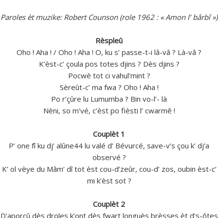
Paroles èt muzike: Robert Counson (role 1962 : « Amon l’ bârbî »)
Rèspleû
Oho ! Aha ! / Oho ! Aha ! O, ku s’ passe-t-i lâ-vâ ? Là-vâ ?
K’èst-c’ çoula pos totes djins ? Dès djins ?
Pocwè tot ci vahul’mint ?
Sèreût-c’ ma fwa ? Oho ! Aha !
Po r’çûre lu Lumumba ? Bin vo-l’- là
Nèni, so m’vé, c’èst po fièsti l’ cwarmê !
Couplèt 1
P’ one fî ku dj’ alûne44 lu valé d’ Bévurcé, save-v’s çou k’ dj’a
observé ?
K’ ol vèye du Mâm’ dî tot èst cou-d’zeûr, cou-d’ zos, oubin èst-c’
mi k’èst sot ?
Couplèt 2
D’aporçû dès droles k’ont dès fwart longuès brèsses èt d’s-ôtes