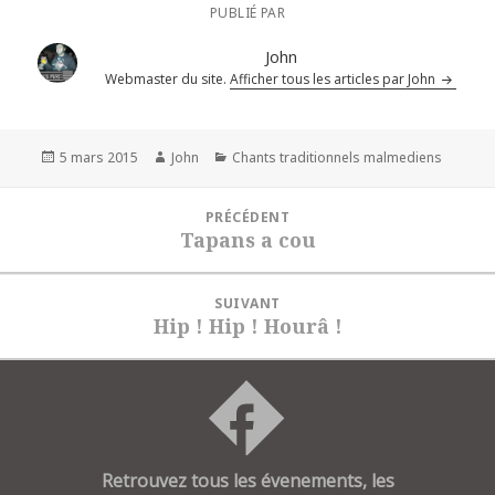
PUBLIÉ PAR
John
Webmaster du site.
Afficher tous les articles par John
Publié
Auteur
Catégories
5 mars 2015
John
Chants traditionnels malmediens
le
Navigation
PRÉCÉDENT
de
Tapans a cou
Article
l’article
précédent :
SUIVANT
Hip ! Hip ! Hourâ !
Article
suivant :
Retrouvez tous les évenements, les