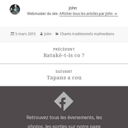
John
Webmaster du site.
Afficher tous les articles par John
Publié
Auteur
Catégories
5 mars 2015
John
Chants traditionnels malmediens
le
Navigation
PRÉCÉDENT
de
Ratakè-t-is co ?
Article
l’article
précédent :
SUIVANT
Tapans a cou
Article
suivant :
Retrouvez tous les évenements, les
photos, les sorties sur notre page