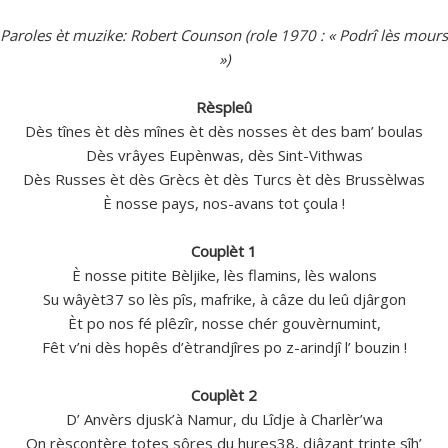
Paroles èt muzike: Robert Counson (role 1970 : « Podrî lès mours
»)
Rèspleû
Dès tînes èt dès mînes èt dès nosses èt des bam’ boulas
Dès vrâyes Eupènwas, dès Sint-Vithwas
Dès Russes èt dès Grècs èt dès Turcs èt dès Brussèlwas
È nosse pays, nos-avans tot çoula !
Couplèt 1
È nosse pitite Bèljike, lès flamins, lès walons
Su wâyèt37 so lès pîs, mafrike, à câze du leû djârgon
Èt po nos fé plêzîr, nosse chér gouvèrnumint,
Fêt v’ni dès hopês d’ètrandjîres po z-arindjî l’ bouzin !
Couplèt 2
D’ Anvèrs djusk’à Namur, du Lîdje à Charlèr’wa
On rèscontère totes sôres du hures38, djâzant trinte sîh’