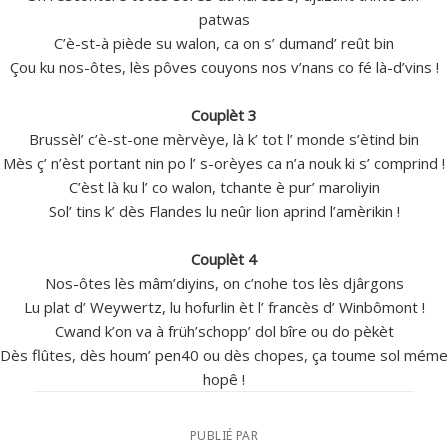
patwas
C’è-st-à piède su walon, ca on s’ dumand’ reût bin
Çou ku nos-ôtes, lès pôves couyons nos v’nans co fé là-d’vins !
Couplèt 3
Brussèl’ c’è-st-one mèrvèye, là k’ tot l’ monde s’ètind bin
Mès ç’ n’èst portant nin po l’ s-orèyes ca n’a nouk ki s’ comprind !
C’èst là ku l’ co walon, tchante è pur’ maroliyin
Sol’ tins k’ dès Flandes lu neûr lion aprind l’amèrikin !
Couplèt 4
Nos-ôtes lès mâm’diyins, on c’nohe tos lès djârgons
Lu plat d’ Weywertz, lu hofurlin èt l’ francès d’ Winbômont !
Cwand k’on va à früh’schopp’ dol bîre ou do pèkèt
Dès flûtes, dès houm’ pen40 ou dès chopes, ça toume sol méme
hopê !
PUBLIÉ PAR