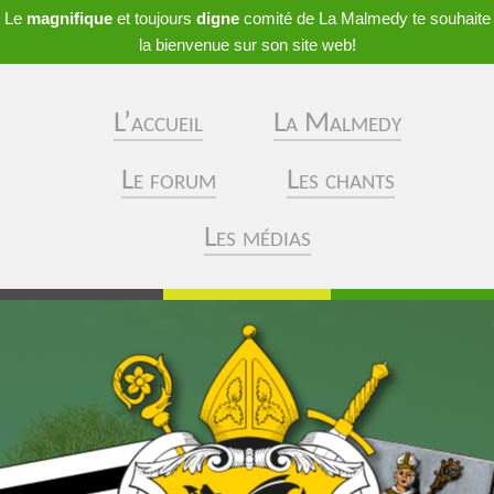
Le
magnifique
et toujours
digne
comité de La Malmedy te souhaite
la bienvenue sur son site web!
L’accueil
La Malmedy
Le forum
Les chants
Les médias