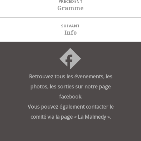
PRÉCÉDENT
de
Gramme
Article
l’article
précédent :
SUIVANT
Info
Article
suivant :
Retrouvez tous les évenements, les
photos, les sorties sur notre page
facebook.
Vous pouvez également contacter le
comité via la page « La Malmedy ».