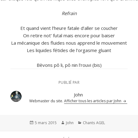
Refrain
Et quand vient l’heure fatale d’aller se coucher
On retire not’ futal mais encore pour baiser
La mécanique des fluides nous apprend le mouvement
Les liquides fétides de l’orgasme gluant
Bèvons pô li, pô nin l’rouvi (bis)
PUBLIÉ PAR
John
Webmaster du site.
Afficher tous les articles par John
Publié
Auteur
Catégories
5 mars 2015
John
Chants AGEL
le
Navigation