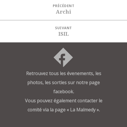
Navigation
PRÉCÉDENT
de
Archi
Article
l’article
précédent :
SUIVANT
ISIL
Article
suivant :
Retrouvez tous les évenements, les
photos, les sorties sur notre page
facebook.
Vous pouvez également contacter le
comité via la page « La Malmedy ».