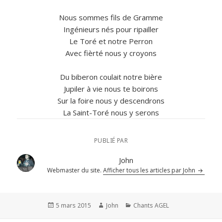
Nous sommes fils de Gramme
Ingénieurs nés pour ripailler
Le Toré et notre Perron
Avec fièrté nous y croyons
Du biberon coulait notre bière
Jupiler à vie nous te boirons
Sur la foire nous y descendrons
La Saint-Toré nous y serons
PUBLIÉ PAR
John
Webmaster du site.
Afficher tous les articles par John
Publié
Auteur
Catégories
5 mars 2015
John
Chants AGEL
le