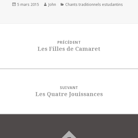
Publié
Auteur
Catégories
5 mars 2015
John
Chants traditionnels estudantins
le
PRÉCÉDENT
Les Filles de Camaret
SUIVANT
Les Quatre Jouissances