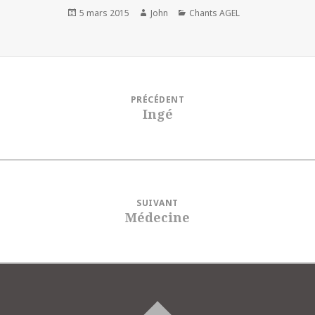
Publié
Auteur
Catégories
5 mars 2015
John
Chants AGEL
le
PRÉCÉDENT
Ingé
SUIVANT
Médecine