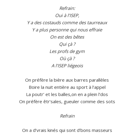
Refrain:
Oui à l’ISEP,
Y a des costauds comme des taurreaux
Y a plus personne qui nous effraie
On est des bêtes
Qui çà ?
Les profs de gym
Où çà ?
A l’ISEP liégeois
On préfère la bière aux barres parallèles
Boire la nuit entière au sport à l’appel
La poutr’ et les balles,on en a plein l’dos
On préfère êtr’sales, gueuler comme des sots
Refrain
On a d’vrais kinés qui sont d’bons masseurs