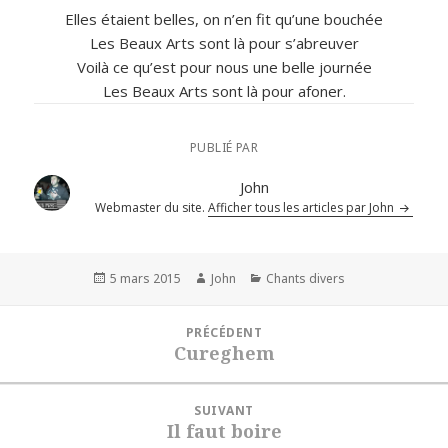
Elles étaient belles, on n’en fit qu’une bouchée
Les Beaux Arts sont là pour s’abreuver
Voilà ce qu’est pour nous une belle journée
Les Beaux Arts sont là pour afoner.
PUBLIÉ PAR
John
Webmaster du site.
Afficher tous les articles par John
Publié
Auteur
Catégories
5 mars 2015
John
Chants divers
le
Navigation
PRÉCÉDENT
de
Cureghem
Article
l’article
précédent :
SUIVANT
Il faut boire
Article