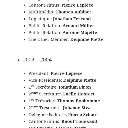
Cantor Primus:
Pierre Lepièce
Multimédia:
Thomas Aubinet
Logistique:
Jonathan Ferrand
Public Relation:
Arnaud Müller
Public Relation:
Antoine Majette
The Other Member:
Delphine Piette
2003 – 2004
Président:
Pierre Lepièce
Vice-Présidente:
Delphine Piette
er
1
Secrétaire:
Jonathan Piron
eme
2
Secrétaire:
Gaëlle Hostert
er
1
Trésorier:
Thomas Bonhomme
eme
2
Trésorière:
Johanne Siva
Déléguée Folklore:
Pierre Schair
Cantor Primus:
Raoul Toussaint