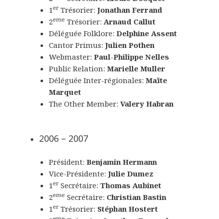
er
1
Trésorier:
Jonathan Ferrand
eme
2
Trésorier:
Arnaud Callut
Déléguée Folklore:
Delphine Assent
Cantor Primus:
Julien Pothen
Webmaster:
Paul-Philippe Nelles
Public Relation:
Marielle Muller
Déléguée Inter-régionales:
Maïte
Marquet
The Other Member:
Valery Habran
2006 – 2007
Président:
Benjamin Hermann
Vice-Présidente:
Julie Dumez
er
1
Secrétaire:
Thomas Aubinet
eme
2
Secrétaire:
Christian Bastin
er
1
Trésorier:
Stéphan Hostert
eme