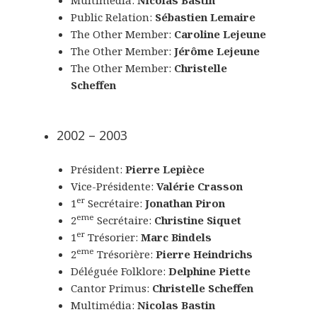
Multimédia:
Nicolas Bastin
Public Relation:
Sébastien Lemaire
The Other Member:
Caroline Lejeune
The Other Member:
Jérôme Lejeune
The Other Member:
Christelle
Scheffen
2002 – 2003
Président:
Pierre Lepièce
Vice-Présidente:
Valérie Crasson
er
1
Secrétaire:
Jonathan Piron
eme
2
Secrétaire:
Christine Siquet
er
1
Trésorier:
Marc Bindels
eme
2
Trésorière:
Pierre Heindrichs
Déléguée Folklore:
Delphine Piette
Cantor Primus:
Christelle Scheffen
Multimédia:
Nicolas Bastin