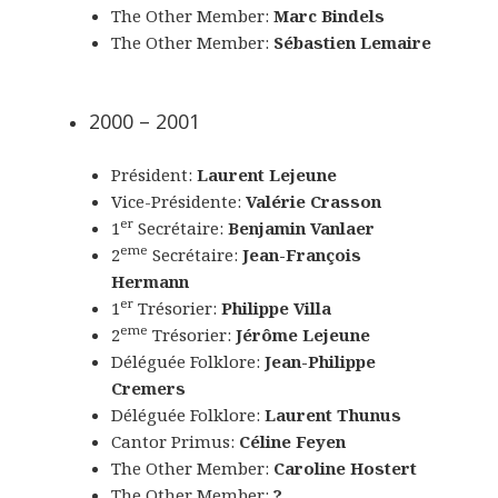
The Other Member:
Marc Bindels
The Other Member:
Sébastien Lemaire
2000 – 2001
Président:
Laurent Lejeune
Vice-Présidente:
Valérie Crasson
er
1
Secrétaire:
Benjamin Vanlaer
eme
2
Secrétaire:
Jean-François
Hermann
er
1
Trésorier:
Philippe Villa
eme
2
Trésorier:
Jérôme Lejeune
Déléguée Folklore:
Jean-Philippe
Cremers
Déléguée Folklore:
Laurent Thunus
Cantor Primus:
Céline Feyen
The Other Member:
Caroline Hostert
The Other Member:
?