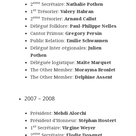
eme
2
Secrétaire:
Nathalie Pothen
er
1
Trésorier:
Valery Habran
eme
2
Trésorier:
Arnaud Callut
Délégué Folklore:
Paul-Philippe Nelles
Cantor Primus:
Gregory Persin
Public Relation:
Emilie Schwannen
Délégué Inter-régionales:
Julien
Pothen
Déléguée logistique:
Maïte Marquet
The Other Member:
Morayma Bronlet
The Other Member:
Delphine Assent
2007 – 2008
Président:
Mehdi Alorchi
Président d’Honneur:
Stéphan Hostert
er
1
Secrétaire:
Virgine Weyer
eme
2
Secrétaire:
Elodie Dosquet