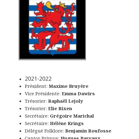
2021-2022
Président:
Maxime Bruyère
Vice Présidente:
Emma Dawirs
Trésorier:
Raphaël Lejoly
Trésorier:
Elie Rixen
Secrétaire:
Grégoire Marichal
Secrétaire:
Hélène Krings
Délégué Folklore:
Benjamin Roufosse
Cantor Primus:
Hugues Barvaux