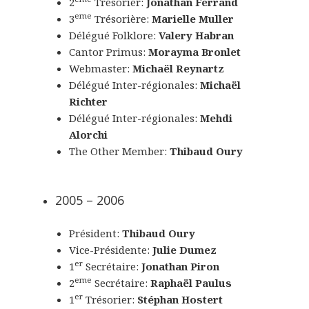
2
Trésorier:
Jonathan Ferrand
eme
3
Trésorière:
Marielle Muller
Délégué Folklore:
Valery Habran
Cantor Primus:
Morayma Bronlet
Webmaster:
Michaël Reynartz
Délégué Inter-régionales:
Michaël
Richter
Délégué Inter-régionales:
Mehdi
Alorchi
The Other Member:
Thibaud Oury
2005 – 2006
Président:
Thibaud Oury
Vice-Présidente:
Julie Dumez
er
1
Secrétaire:
Jonathan Piron
eme
2
Secrétaire:
Raphaël Paulus
er
1
Trésorier:
Stéphan Hostert