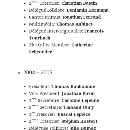
eme
2
Trésorier:
Christian Bastin
Délégué Folklore:
Benjamin Hermann
Cantor Primus:
Jonathan Ferrand
Multimédia:
Thomas Aubinet
Délégué Inter-régionales:
François
Tourbach
The Other Member:
Catherine
Schroeder
2004 – 2005
Président:
Thomas Bonhomme
Vice-Président:
Jonathan Piron
ere
1
Secrétaire:
Caroline Lejeune
eme
2
Secrétaire:
Thibaud Oury
er
1
Trésorier:
Pascal Lepièce
eme
2
Trésorier:
Stéphan Hostert
Déléguée Folklore:
Julie Dumez