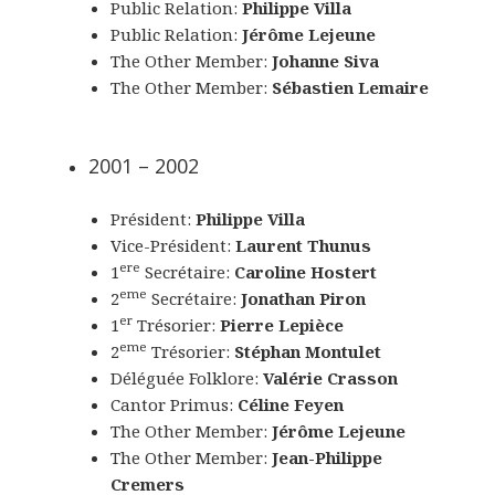
Public Relation:
Philippe Villa
Public Relation:
Jérôme Lejeune
The Other Member:
Johanne Siva
The Other Member:
Sébastien Lemaire
2001 – 2002
Président:
Philippe Villa
Vice-Président:
Laurent Thunus
ere
1
Secrétaire:
Caroline Hostert
eme
2
Secrétaire:
Jonathan Piron
er
1
Trésorier:
Pierre Lepièce
eme
2
Trésorier:
Stéphan Montulet
Déléguée Folklore:
Valérie Crasson
Cantor Primus:
Céline Feyen
The Other Member:
Jérôme Lejeune
The Other Member:
Jean-Philippe
Cremers