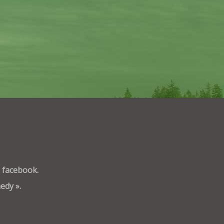
e facebook.
edy ».