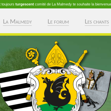
 toujours
turgescent
comité de La Malmedy te souhaite la bienvenue
La Malmedy
Le forum
Les chants